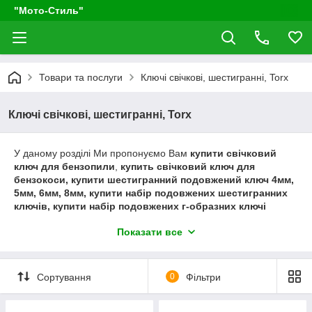
"Мото-Стиль"
Товари та послуги
Ключі свічкові, шестигранні, Torx
Ключі свічкові, шестигранні, Torx
У даному розділі Ми пропонуємо Вам
купити свічковий
ключ для бензопили
,
купить свічковий ключ для
бензокоси, купити шестигранний подовжений ключ 4мм,
5мм, 6мм, 8мм, купити набір подовжених шестигранних
ключів, купити набір подовжених г-образних ключі
торкс.
Показати все
Сортування
0
Фільтри