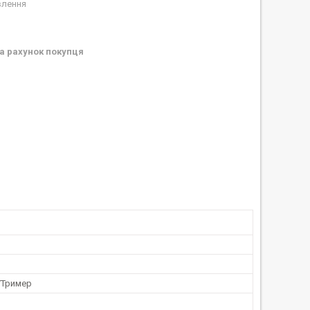
влення
а рахунок покупця
/Тример