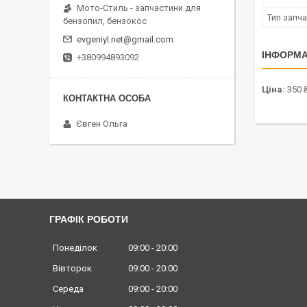
Мото-Стиль - запчастини для
Тип запч
бензопил, бензокос
evgeniyl.net@gmail.com
ІНФОРМА
+380994893092
Ціна:
350 
Євген Ольга
ГРАФІК РОБОТИ
Понеділок
09:00
20:00
Вівторок
09:00
20:00
Середа
09:00
20:00