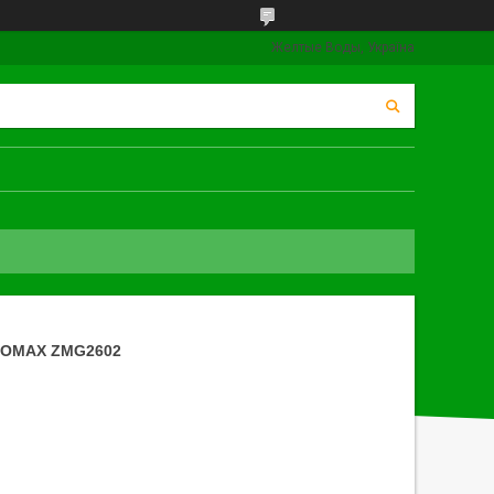
Желтые Воды, Україна
OMAX ZMG2602