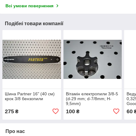
Всі умови повернення
Подібні товари компанії
Шина Partner 16" (40 см)
Вітамін електропили 3/8-5
Веду
крок 3/8 бензопили
(d-29 mm; d-7/8mm; H-
0,32
9,5mm)
Goo
275
100
60
₴
₴
Про нас