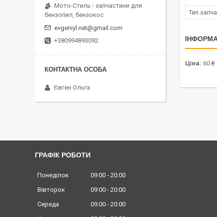
Мото-Стиль - запчастини для
Тип запч
бензопил, бензокос
evgeniyl.net@gmail.com
ІНФОРМА
+380994893092
Ціна:
60 ₴
Євген Ольга
ГРАФІК РОБОТИ
Понеділок
09:00
20:00
Вівторок
09:00
20:00
Середа
09:00
20:00