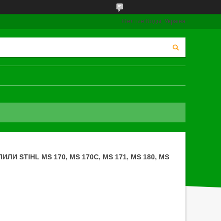
Желтые Воды, Україна
И STIHL MS 170, MS 170C, MS 171, MS 180, MS