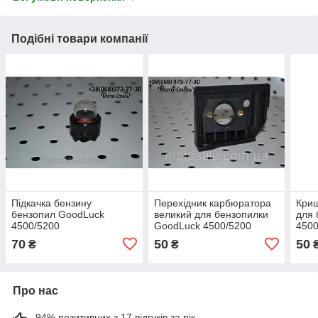
Подібні товари компанії
Підкачка бензину
Перехідник карбюратора
Кри
бензопил GoodLuck
великий для бензопилки
для 
4500/5200
GoodLuck 4500/5200
4500
70
50
50
₴
₴
Про нас
94% позитивних з 17 відгуків за рік