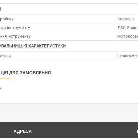
І
иробник
Словенія
оду інструменту
ДВС, Елек
ння інструменту
Мотокоса
УВАЛЬНИЦЬКІ ХАРАКТЕРИСТИКИ
астини
Штанга в з
ЦІЯ ДЛЯ ЗАМОВЛЕННЯ
₴