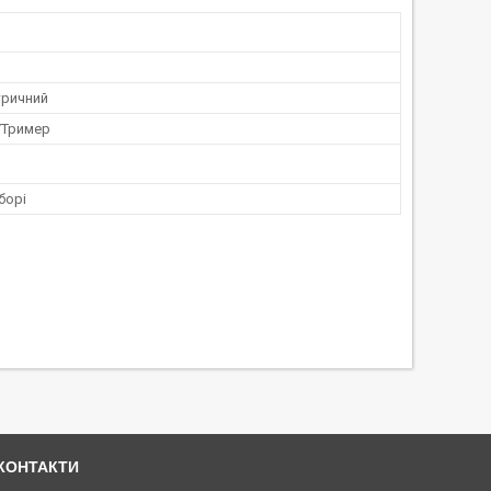
тричний
/Тример
борі