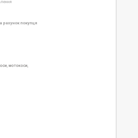
влення
а рахунок покупця
коси, мотокоси,