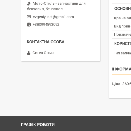
Мото-Стиль - запчастини для
ОСНОВН
бензопил, бензокос
evgeniyl.net@gmail.com
Країна в
+380994893092
Вид прив
Призначе
КОРИСТ
Євген Ольга
Тип запч
ІНФОРМА
Ціна:
360 
ГРАФІК РОБОТИ