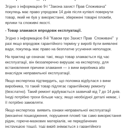
Згідно з інформацією 9-ї "Закона захист Прав Споживача"
покупець має право упродовж 14 днів після купівлі повернути
товар, який не був у використанні, збережені товарні пломби,
ярлики та споживчі якості.
- Товар зламався впродовж експлуатації.
Згідно з інформацією 8-й "Кавом про Захист Прав Споживачі" у
разі якщо впродовж гарантійного терміну у виробі були виявлені
вади, покупець має право на безплатне усунення неполадок.
На практиці це означає такі, якщо товар зламається під час
експлуатації, він беззаперечно вирушає на експертизу, для
встановлення причини зламання — з вини виробника або
внаслідок неправильної експлуатації.
Якщо експертиза підтвердить, що поломка відбулася з вини
виробника, то такий товар підлягає гарантійному ремонту
(безслатно). Такий ремонт відбувається зазвичай від 7 до 14 днів.
Іноді потрібно трохи більше часу, якщо необхідної деталі немає, і
її потрібно замовляти.
Якщо експертиза виявить ознаки неправильної експлуатації
(механічні пошкодження, порушення пломб так само використання
рідин, горюче-мазкових матеріалів, не передбачених
інструкцією тощо), тоді виріб знімається з гарантійного