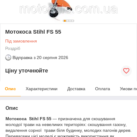
Мотокоса Stihl FS 55
Під замовлення
Роздріб
Відправка з
20 серпня 2026
Ціну уточнюйте
Опис
Характеристики
Доставка
Оплата
Умови п
Опис
Мотокоса Stihl FS 55
— призначена для скошування
молодої трави на невеликих територіях: скошування газону,
видалення сорної трави біля будинку, молодих пагонів дерев.
Перевагами цієї моделі є можливість використання як