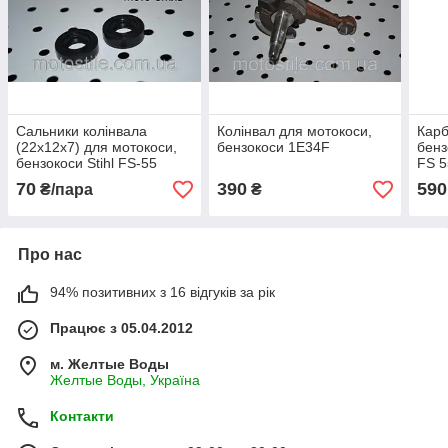
Сальники колінвала
Колінвал для мотокоси,
Кар
(22х12х7) для мотокоси,
бензокоси 1Е34F
бенз
бензокоси Stihl FS-55
FS 5
70
390
590
₴/пара
₴
Про нас
94% позитивних з 16 відгуків за рік
Працює з 05.04.2012
м. Желтые Воды
Желтые Воды, Україна
Контакти