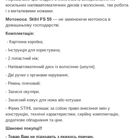
косильних напівавтоматичних дисків з волосінню, так робота
і з металевими ножами.
Мотокоса Stihl FS 55
— не замінюючи мотокоса в
домашньому господарстві.
Комплектація:
- Картонна коробка;
- Інструкція для користувача;
- 2 лопастний ніж;
- Напівавтоматичний диск із волосінню (шпуля);
- Дві ручки з органами керування;
- Ремінь плечовий;
- Захисні окуляри;
- Захисний кожух для ножа або котушки.
- Фірма STIHL залишає за собою право внесення змін у
конструкцію, технічні характеристики, серійну комплектацію,
додаткове обладнання та ціни.
Шановні покупці!!
- Товар Вам не підходить з якихось причин.