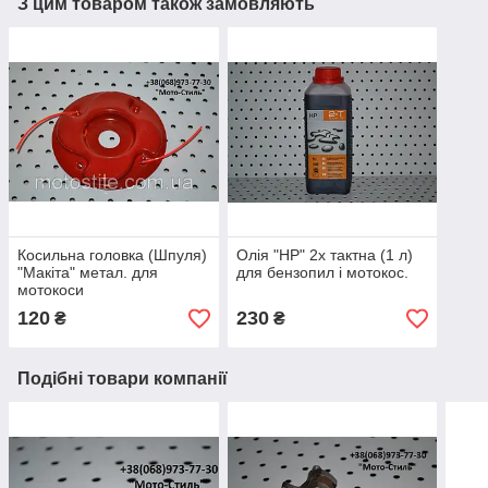
З цим товаром також замовляють
Косильна головка (Шпуля)
Олія "HP" 2х тактна (1 л)
"Макіта" метал. для
для бензопил і мотокос.
мотокоси
120
230
₴
₴
Подібні товари компанії