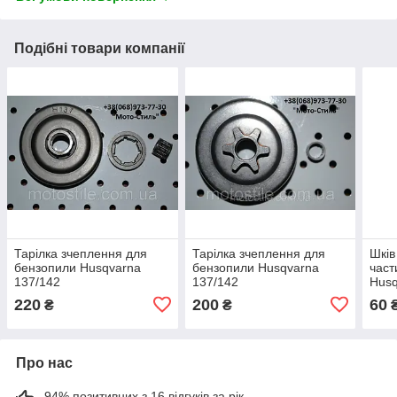
Подібні товари компанії
Тарілка зчеплення для
Тарілка зчеплення для
Шків
бензопили Husqvarna
бензопили Husqvarna
част
137/142
137/142
Husq
220
200
60
₴
₴
Про нас
94% позитивних з 16 відгуків за рік