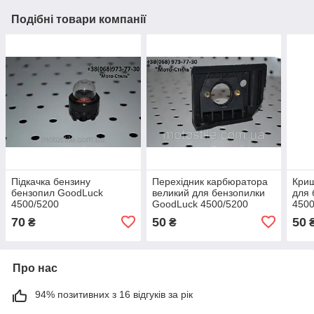
Подібні товари компанії
Підкачка бензину
Перехідник карбюратора
Кри
бензопил GoodLuck
великий для бензопилки
для 
4500/5200
GoodLuck 4500/5200
4500
70
50
50
₴
₴
Про нас
94% позитивних з 16 відгуків за рік