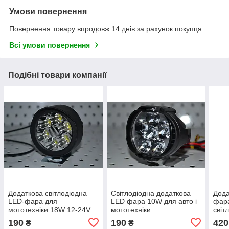
Умови повернення
Повернення товару впродовж 14 днів за рахунок покупця
Всі умови повернення
Подібні товари компанії
Додаткова світлодіодна
Світлодіодна додаткова
Дода
LED-фара для
LED фара 10W для авто і
фара
мототехніки 18W 12-24V
мототехніки
світ
190
190
420
₴
₴