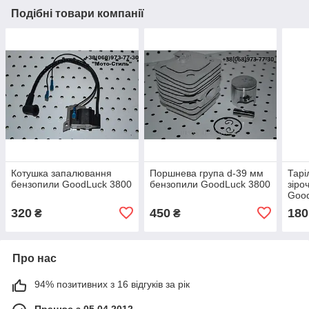
Подібні товари компанії
Котушка запалювання
Поршнева група d-39 мм
Тарі
бензопили GoodLuck 3800
бензопили GoodLuck 3800
зіро
Goo
320
450
180
₴
₴
Про нас
94% позитивних з 16 відгуків за рік
Працює з 05.04.2012