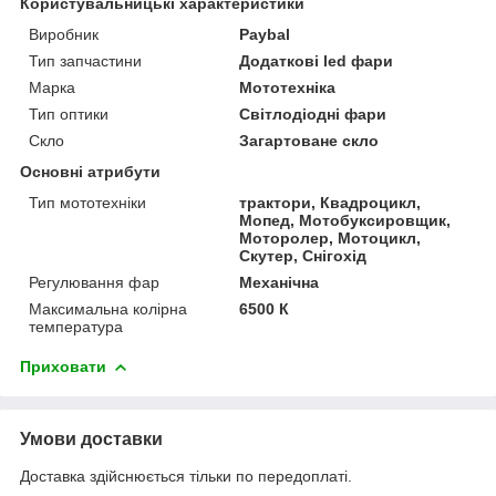
Користувальницькі характеристики
Виробник
Paybal
Тип запчастини
Додаткові led фари
Марка
Мототехніка
Тип оптики
Світлодіодні фари
Скло
Загартоване скло
Основні атрибути
Тип мототехніки
трактори, Квадроцикл,
Мопед, Мотобуксировщик,
Моторолер, Мотоцикл,
Скутер, Снігохід
Регулювання фар
Механічна
Максимальна колірна
6500 К
температура
Приховати
Умови доставки
Доставка здійснюється тільки по передоплаті.