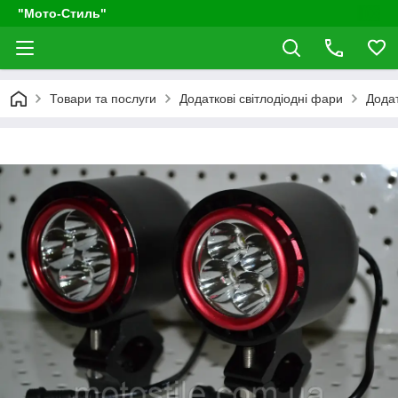
"Мото-Стиль"
Товари та послуги
Додаткові світлодіодні фари
Додат