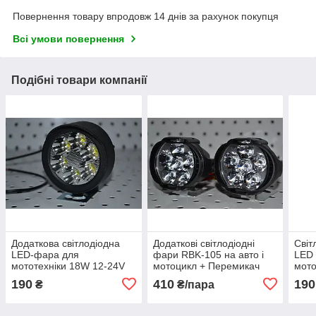
Повернення товару впродовж 14 днів за рахунок покупця
Всі умови повернення
Подібні товари компанії
Додаткова світлодіодна
Додаткові світлодіодні
Світ
LED-фара для
фари RBK-105 на авто і
LED 
мототехніки 18W 12-24V
мотоцикл + Перемикач
мото
світла в подарунок!
190
410
190
₴
₴/пара