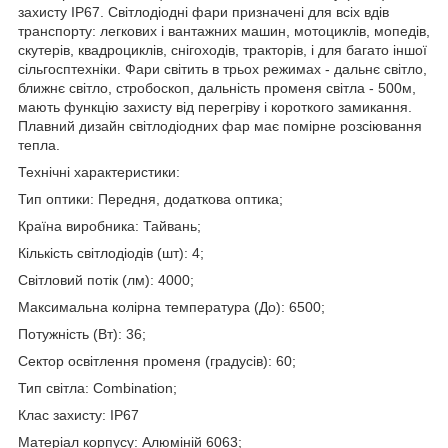
захисту IP67. Світлодіодні фари призначені для всіх вдів
транспорту: легкових і вантажних машин, мотоциклів, мопедів,
скутерів, квадроциклів, снігоходів, тракторів, і для багато іншої
сільгосптехніки. Фари світить в трьох режимах - дальнє світло,
ближнє світло, стробоскоп, дальність променя світла - 500м,
мають функцію захисту від перегріву і короткого замикання.
Плавний дизайн світлодіодних фар має помірне розсіювання
тепла.
Технічні характеристики:
Тип оптики: Передня, додаткова оптика;
Країна виробника: Тайвань;
Кількість світлодіодів (шт): 4;
Світловий потік (лм): 4000;
Максимальна колірна температура (До): 6500;
Потужність (Вт): 36;
Сектор освітлення променя (градусів): 60;
Тип світла: Combination;
Клас захисту: IP67
Матеріал корпусу: Алюміній 6063;