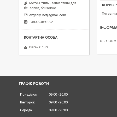
Мото-Стиль - запчастини для
КОРИСТ
бензопил, бензокос
Тип запч
evgeniyl.net@gmail.com
+380994893092
ІНФОРМА
Ціна:
40 ₴
Євген Ольга
ГРАФІК РОБОТИ
Понеділок
09:00
20:00
Вівторок
09:00
20:00
Середа
09:00
20:00